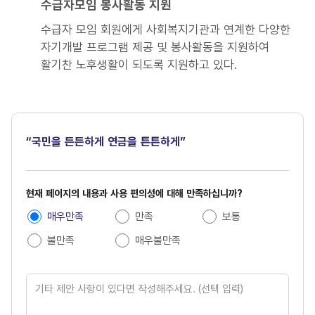
수급자모임 봉사활동 지원
수급자 모임 회원에게 사회복지기관과 연계한 다양한
자기개발 프로그램 제공 및 봉사활동을 지원하여
활기찬 노후생활이 되도록 지원하고 있다.
“국민을 든든하게 연금을 튼튼하게”
현
현재 페이지의 내용과 사용 편의성에 대해 만족하십니까?
재
매우만족
만족
보통
페
불만족
매우불만족
이
지
만
족