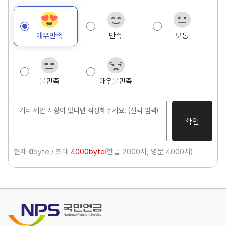
재
페
이
매우만족
만족
보통
지
만
족
도
불만족
매우불만족
조
사
확인
현재
0
byte / 최대
4000byte
(한글 2000자, 영문 4000자)
국민연금