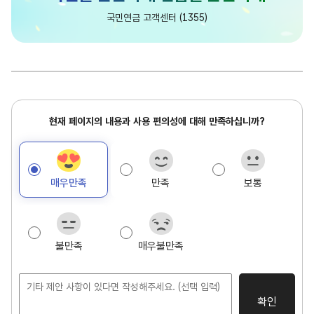
담
국민연금 고객센터 (1355)
당
현
현재 페이지의 내용과 사용 편의성에 대해 만족하십니까?
재
페
이
매우만족
만족
보통
지
만
족
도
불만족
매우불만족
조
사
확인