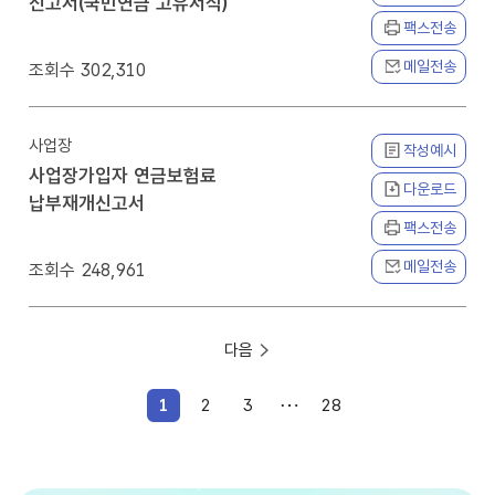
신고서(국민연금 고유서식)
팩스전송
메일전송
302,310
사업장
작성예시
사업장가입자 연금보험료
다운로드
납부재개신고서
팩스전송
메일전송
248,961
다음
1
2
3
28