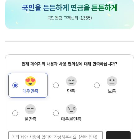
담
국민연금 고객센터 (1355)
당
현
현재 페이지의 내용과 사용 편의성에 대해 만족하십니까?
재
페
이
매우만족
만족
보통
지
만
족
도
불만족
매우불만족
조
사