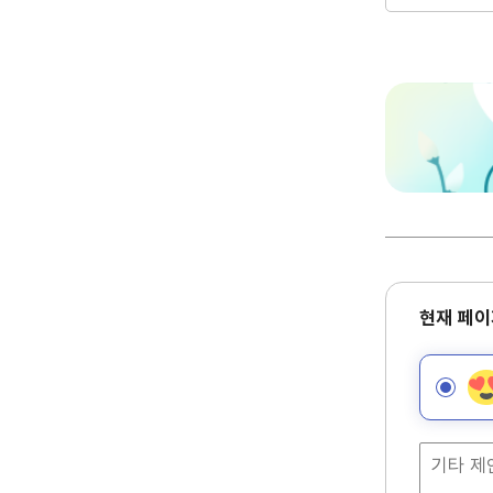
현
현재 페이
재
페
이
지
만
족