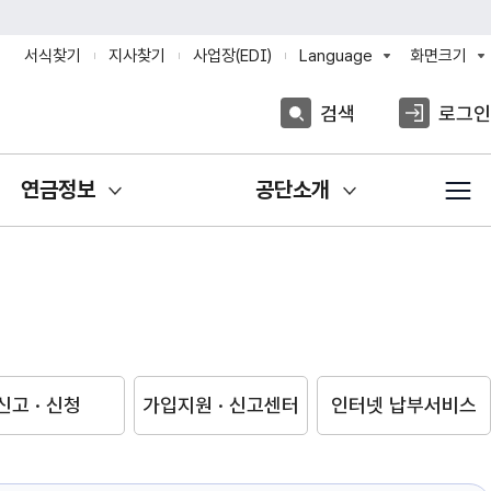
서식찾기
지사찾기
사업장(EDI)
Language
화면크기
검색
로그인
연금정보
공단소개
신고 · 신청
가입지원 · 신고센터
인터넷 납부서비스