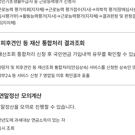
국민기초생활수급자 중 근로능력평가 신청자
근로능력 평가의뢰(지자체)→근로능력 평가접수(지사)→의학적 평가(장애심사
심사평가부)→활동능력평가(지사)→근로능력평가(지자체)→결과판정 및 판정
지(지자체)
 피후견인 등 재산 통합처리 결과조회
재산조회 통합처리 신청 후 국민연금 가입내역 유무를 확인할 수 있
사망자 및 피후견인 등 재산조회 통합처리(안심상속) 서비스를 신청한 상속인 
정부24 등 서비스 신청 7 영업일 이후 확인결과 표출
연말정산 모의계산
말정산을 모의로 진행할 수 있습니다.
전년도에 과세대상 연금소득이 있는 자
즉시 조회