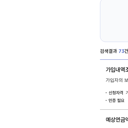
서
비
스
검
색
검색결과
73
가입내역
가입자의 보
신청자격
인증 필요
예상연금